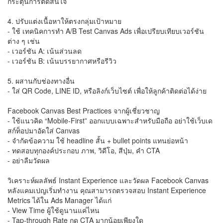
กระตุ้นการตัดสินใจ
4. ปรับแต่งเนื้อหาให้ตรงกลุ่มเป้าหมาย
- ใช้ เทคนิคการทำ A/B Test Canvas Ads เพื่อเปรียบเทียบเวอร์ชัน
ต่าง ๆ เช่น
- เวอร์ชัน A: เน้นส่วนลด
- เวอร์ชัน B: เน้นบรรยากาศหรือรีวิว
5. ผสานกับช่องทางอื่น
- ใส่ QR Code, LINE ID, หรือลิงก์เว็บไซต์ เพื่อให้ลูกค้าติดต่อได้ง่าย
Facebook Canvas Best Practices จากผู้เชี่ยวชาญ
- ใช้แนวคิด “Mobile-First” ออกแบบเฉพาะสำหรับมือถือ อย่าใช้เว็บเด
สก์ท็อปมาอัดใส่ Canvas
- จำกัดข้อความ ใช้ headline สั้น + bullet points แทนย่อหน้า
- ทดสอบทุกองค์ประกอบ ภาพ, วิดีโอ, สีปุ่ม, คำ CTA
- อย่าลืมวัดผล
วิเคราะห์ผลลัพธ์ Instant Experience และวัดผล Facebook Canvas
หลังแคมเปญเริ่มทำงาน คุณสามารถตรวจสอบ Instant Experience
Metrics ได้ใน Ads Manager ได้แก่
- View Time ผู้ใช้ดูนานแค่ไหน
- Tap-through Rate กด CTA มากน้อยเพียงใด