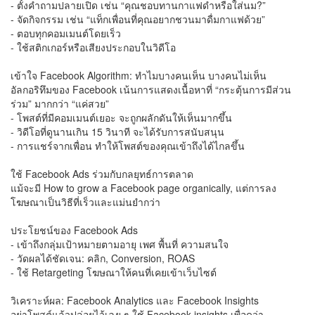
- ตั้งคำถามปลายเปิด เช่น “คุณชอบทานกาแฟดำหรือใส่นม?”
- จัดกิจกรรม เช่น “แท็กเพื่อนที่คุณอยากชวนมาดื่มกาแฟด้วย”
- ตอบทุกคอมเมนต์โดยเร็ว
- ใช้สติกเกอร์หรือเสียงประกอบในวิดีโอ
เข้าใจ Facebook Algorithm: ทำไมบางคนเห็น บางคนไม่เห็น
อัลกอริทึมของ Facebook เน้นการแสดงเนื้อหาที่ “กระตุ้นการมีส่วน
ร่วม” มากกว่า “แค่สวย”
- โพสต์ที่มีคอมเมนต์เยอะ จะถูกผลักดันให้เห็นมากขึ้น
- วิดีโอที่ดูนานเกิน 15 วินาที จะได้รับการสนับสนุน
- การแชร์จากเพื่อน ทำให้โพสต์ของคุณเข้าถึงได้ไกลขึ้น
ใช้ Facebook Ads ร่วมกับกลยุทธ์การตลาด
แม้จะมี How to grow a Facebook page organically, แต่การลง
โฆษณาเป็นวิธีที่เร็วและแม่นยำกว่า
ประโยชน์ของ Facebook Ads
- เข้าถึงกลุ่มเป้าหมายตามอายุ เพศ พื้นที่ ความสนใจ
- วัดผลได้ชัดเจน: คลิก, Conversion, ROAS
- ใช้ Retargeting โฆษณาให้คนที่เคยเข้าเว็บไซต์
วิเคราะห์ผล: Facebook Analytics และ Facebook Insights
อย่าโพสต์แล้วปล่อยไว้เฉย ๆ ใช้ Facebook insights เพื่อดูว่า