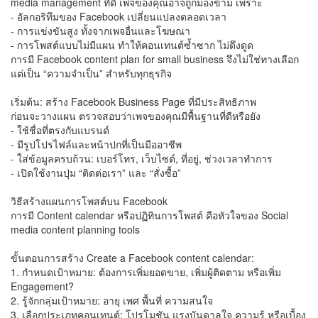
media management ที่ดี เพจของคุณอาจถูกมองข้าม เพราะ
- อัลกอริทึมของ Facebook เปลี่ยนแปลงตลอดเวลา
- การแข่งขันสูง ทั้งจากเพจอื่นและโฆษณา
- การโพสต์แบบไม่มีแผน ทำให้คอนเทนต์ซ้ำซาก ไม่ดึงดูด
การมี Facebook content plan for small business จึงไม่ใช่ทางเลือก
แต่เป็น “ความจำเป็น” สำหรับทุกธุรกิจ
เริ่มต้น: สร้าง Facebook Business Page ที่มีประสิทธิภาพ
ก่อนจะวางแผน ตรวจสอบว่าเพจของคุณมีพื้นฐานที่ดีหรือยัง
- ใช้ชื่อที่ตรงกับแบรนด์
- มีรูปโปรไฟล์และหน้าปกที่เป็นมืออาชีพ
- ใส่ข้อมูลครบถ้วน: เบอร์โทร, เว็บไซต์, ที่อยู่, ช่วงเวลาทำการ
- เปิดใช้งานปุ่ม “ติดต่อเรา” และ “สั่งซื้อ”
วิธีสร้างแผนการโพสต์บน Facebook
การมี Content calendar หรือปฏิทินการโพสต์ คือหัวใจของ Social
media content planning tools
ขั้นตอนการสร้าง Create a Facebook content calendar:
1. กำหนดเป้าหมาย: ต้องการเพิ่มยอดขาย, เพิ่มผู้ติดตาม หรือเพิ่ม
Engagement?
2. รู้จักกลุ่มเป้าหมาย: อายุ เพศ พื้นที่ ความสนใจ
3. เลือกประเภทคอนเทนต์: โปรโมชัน แรงบันดาลใจ ความรู้ หรือเบื้อง