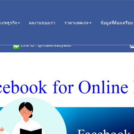
เภทธุรกิจ
ผลงานของเรา
ราคาแพคเกจ
ข้อมูลที่ต้องเตรียม
ห้บริการแบบมืออาชีพมากว่า 10 ปี ในรูปแบบบริษัท มั่นคง มั่นใจได้ ไม่ทิ้งง
Line ID :
@makereadyweb