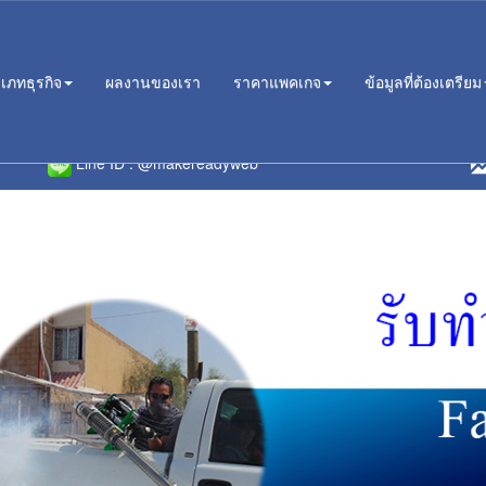
เภทธุรกิจ
ผลงานของเรา
ราคาแพคเกจ
ข้อมูลที่ต้องเตรียม
ห้บริการแบบมืออาชีพมากว่า 10 ปี ในรูปแบบบริษัท มั่นคง มั่นใจได้ ไม่ทิ้งง
Line ID :
@makereadyweb