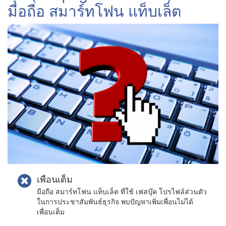
มือถือ สมาร์ทโฟน แท็บเล็ต
เพื่อนเต็ม
มือถือ สมาร์ทโฟน แท็บเล็ต ที่ใช้ เฟสบุ๊ค โปรไฟล์ส่วนตัว
ในการประชาสัมพันธ์ธุรกิจ พบปัญหาเพิ่มเพื่อนไม่ได้
เพื่อนเต็ม