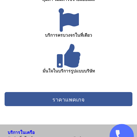
บริการครบวงจรในที่เดียว
มั่นใจในบริการรูปแบบบริษัท
ราคาแพคเกจ
บริการในเครือ