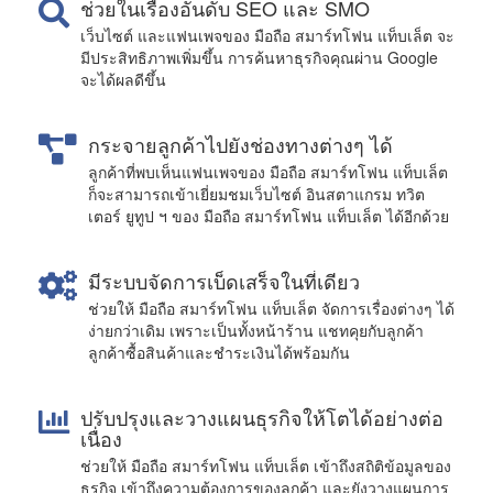
ช่วยในเรื่องอันดับ SEO และ SMO
เว็บไซต์ และแฟนเพจของ มือถือ สมาร์ทโฟน แท็บเล็ต จะ
มีประสิทธิภาพเพิ่มขึ้น การค้นหาธุรกิจคุณผ่าน Google
จะได้ผลดีขึ้น
กระจายลูกค้าไปยังช่องทางต่างๆ ได้
ลูกค้าที่พบเห็นแฟนเพจของ มือถือ สมาร์ทโฟน แท็บเล็ต
ก็จะสามารถเข้าเยี่ยมชมเว็บไซต์ อินสตาแกรม ทวิต
เตอร์ ยูทูป ฯ ของ มือถือ สมาร์ทโฟน แท็บเล็ต ได้อีกด้วย
มีระบบจัดการเบ็ดเสร็จในที่เดียว
ช่วยให้ มือถือ สมาร์ทโฟน แท็บเล็ต จัดการเรื่องต่างๆ ได้
ง่ายกว่าเดิม เพราะเป็นทั้งหน้าร้าน แชทคุยกับลูกค้า
ลูกค้าซื้อสินค้าและชำระเงินได้พร้อมกัน
ปรับปรุงและวางแผนธุรกิจให้โตได้อย่างต่อ
เนื่อง
ช่วยให้ มือถือ สมาร์ทโฟน แท็บเล็ต เข้าถึงสถิติข้อมูลของ
ธุรกิจ เข้าถึงความต้องการของลูกค้า และยังวางแผนการ