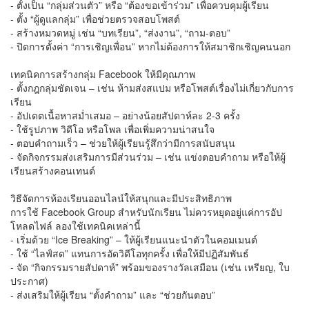
- ตั้งเป็น “กลุ่มส่วนตัว” หรือ “ต้องขอเข้าร่วม” เพื่อควบคุมผู้เรียน
- ตั้ง “ผู้ดูแลกลุ่ม” เพื่อช่วยตรวจสอบโพสต์
- สร้างหมวดหมู่ เช่น “บทเรียน”, “ส่งงาน”, “ถาม-ตอบ”
- ปิดการตั้งค่า “การเชิญเพื่อน” หากไม่ต้องการให้สมาชิกเชิญคนนอก
เทคนิคการสร้างกลุ่ม Facebook ให้มีคุณภาพ
- ตั้งกฎกลุ่มชัดเจน – เช่น ห้ามส่งสแปม หรือโพสต์เรื่องไม่เกี่ยวกับการ
เรียน
- อัปเดตเนื้อหาสม่ำเสมอ – อย่างน้อยสัปดาห์ละ 2-3 ครั้ง
- ใช้รูปภาพ วิดีโอ หรือโพล เพื่อเพิ่มความน่าสนใจ
- ตอบคำถามเร็ว – ช่วยให้ผู้เรียนรู้สึกว่ามีการสนับสนุน
- จัดกิจกรรมส่งเสริมการมีส่วนร่วม – เช่น แข่งตอบคำถาม หรือให้ผู้
เรียนสร้างคอนเทนต์
วิธีจัดการห้องเรียนออนไลน์ให้สนุกและมีประสิทธิภาพ
การใช้ Facebook Group สำหรับนักเรียน ไม่ควรหยุดอยู่แค่การอัป
โหลดไฟล์ ลองใช้เทคนิคเหล่านี้
- เริ่มด้วย “Ice Breaking” – ให้ผู้เรียนแนะนำตัวในคอมเมนต์
- ใช้ “ไลฟ์สด” แทนการอัดวิดีโอทุกครั้ง เพื่อให้มีปฏิสัมพันธ์
- จัด “กิจกรรมรายสัปดาห์” พร้อมของรางวัลเสมือน (เช่น เหรียญ, ใบ
ประกาศ)
- ส่งเสริมให้ผู้เรียน “ตั้งคำถาม” และ “ช่วยกันตอบ”