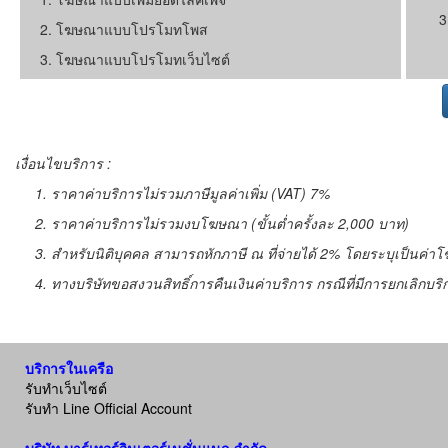
3
2. โฆษณา
แบบโปรโมทโพส
3. โฆษณา
แบบโปรโมทเว็บไซต์
เงื่อนไขบริการ :
1. ราคาค่าบริการไม่รวมภาษีมูลค่าเพิ่ม (VAT) 7%
2. ราคาค่าบริการไม่รวมงบโฆษณา (ขั้นต่ำครั้งละ 2,000 บาท)
3. สำหรับนิติบุคคล สามารถหักภาษี ณ ที่จ่ายได้ 2% โดยระบุเป็นค่
4. ทางบริษัทขอสงวนสิทธิ์การคืนเงินค่าบริการ กรณีที่มีการยกเลิกบริก
บริการในเครือ
รับทำเว็บไซต์
รับทำ Line Official Account