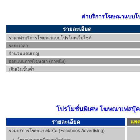
ค่าบริการโฆษณาแบบโปร
รายละเอียด
ราคาค่าบริการ
โฆษณาแบบ
โปรโมทเว็บไซต์
ระยะเวลา
จำนวนแคมเปญ
ออกแบบภาพโฆษณา (ภาพนิ่ง)
เติมเงินขั้นต่ำ
โปรโมชั่นพิเศษ โฆษณาเฟสบุ๊
รายละเอียด
แพค
รวม
บริการโฆษณาเฟสบุ๊ค (Facebook Advertising)
1. โฆษณาแบบเพิ่มยอดไลค์เพจ